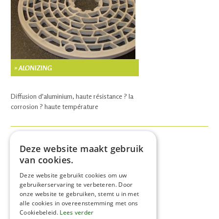
» ALONIZING
Diffusion d'aluminium, haute résistance ? la
corrosion ? haute température
Deze website maakt gebruik
Pas encore de photo
van cookies.
» LA TREMPE D'ACIERS INOXYDABLES
Deze website gebruikt cookies om uw
gebruikerservaring te verbeteren. Door
onze website te gebruiken, stemt u in met
alle cookies in overeenstemming met ons
Cookiebeleid.
Lees verder