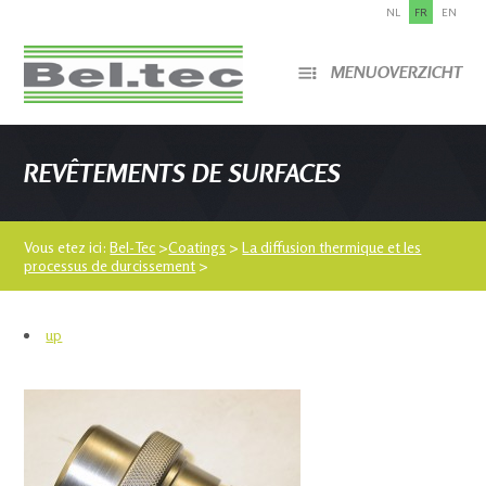
NL
FR
EN
MENUOVERZICHT
REVÊTEMENTS DE SURFACES
Vous etez ici:
Bel-Tec
>
Coatings
>
La diffusion thermique et les
processus de durcissement
>
up