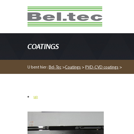
COATINGS
U bent hier:
Bel-Tec
>
Coatings
>
PVD-CVD coatings
>
up